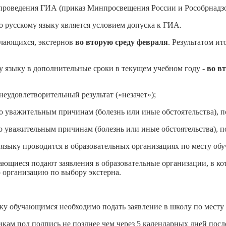
проведения ГИА (приказ Минпросвещения России и Рособрнадзор
о русскому языку является условием допуска к ГИА.
учающихся, экстернов
во вторую среду февраля
. Результатом ит
у языку в дополнительные сроки в текущем учебном году -
во в
еудовлетворительный результат («незачет»);
 по уважительным причинам (болезнь или иные обстоятельства),
по уважительным причинам (болезнь или иные обстоятельства),
языку проводится в образовательных организациях по месту обу
чающиеся подают заявления в образовательные организации, в 
ю организацию по выбору экстерна.
ку обучающимся необходимо подать заявление в школу по месту 
кам под подпись не позднее чем через 5 календарных дней посл