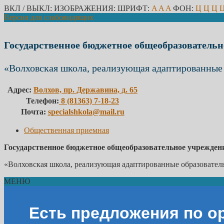
ВКЛ / ВЫКЛ:
ИЗОБРАЖЕНИЯ:
ШРИФТ:
A
A
A
ФОН:
Ц
Ц
Ц
Версия для слабовидящих
Государственное бюджетное общеобразовательн
«Волховская школа, реализующая адаптированные
Адрес:
Волхов, пр. Державина, д. 65
Телефон:
8 (81363) 7-18-23
Почта:
specialshkola@mail.ru
Общественная приемная
Государственное бюджетное общеобразовательное учрежден
«Волховская школа, реализующая адаптированные образовате
МЕНЮ
Есть предложения по о