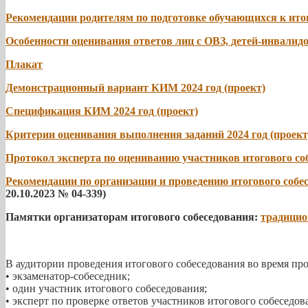
Рекомендации родителям по подготовке обучающихся к ито
Особенности оценивания ответов лиц с ОВЗ, детей-инвалидо
Плакат
Демонстрационный вариант КИМ 2024 год (проект)
Спецификация КИМ 2024 год (проект)
Критерии оценивания выполнения заданий 2024 год (проект
Протокол эксперта по оцениванию участников итогового со
Рекомендации по организации и проведению итогового собес
20.10.2023 № 04-339)
Памятки организаторам итогового собеседования:
традицио
В аудитории проведения итогового собеседования во время пр
• экзаменатор-собеседник;
• один участник итогового собеседования;
• эксперт по проверке ответов участников итогового собеседов