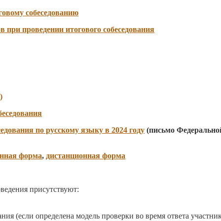
говому собеседованию
в при проведении итогового собеседования
)
беседования
едования по русскому языку в 2024 году
(письмо Федеральной
нная форма
,
дистанционная форма
оведения присутствуют:
ания (если определена модель проверки во время ответа участник