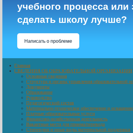
учебного процесса или з
сделать школу лучше?
Написать о проблеме
Главная
СВЕДЕНИЯ ОБ ОБРАЗОВАТЕЛЬНОЙ ОРГАНИЗАЦИИ
Основные сведения
Структура и органы управления образовательной о
Документы
Образование
Руководство
Педагогический состав
Материально-техническое обеспечение и оснащеннос
Платные образовательные услуги
Финансово-хозяйственная деятельность
Вакантные места для приема/перевода
Стипендии и иные виды материальной поддержки