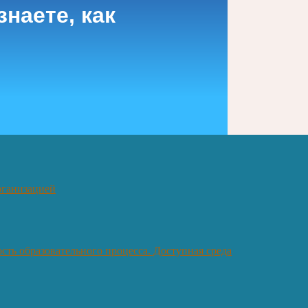
наете, как
рганизацией
ть образовательного процесса. Доступная среда