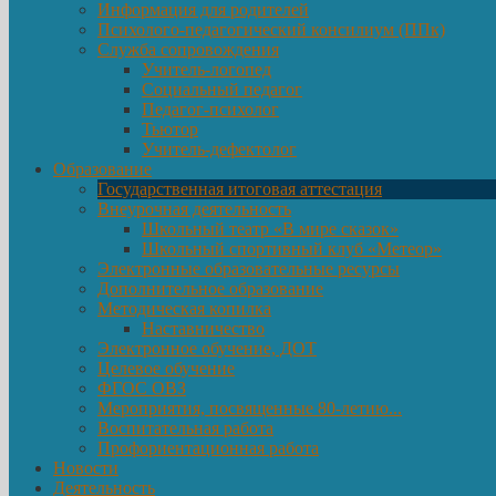
Информация для родителей
Психолого-педагогический консилиум (ППк)
Служба сопровождения
Учитель-логопед
Социальный педагог
Педагог-психолог
Тьютор
Учитель-дефектолог
Образование
Государственная итоговая аттестация
Внеурочная деятельность
Школьный театр «В мире сказок»
Школьный спортивный клуб «Метеор»
Электронные образовательные ресурсы
Дополнительное образование
Методическая копилка
Наставничество
Электронное обучение, ДОТ
Целевое обучение
ФГОС ОВЗ
Мероприятия, посвященные 80-летию...
Воспитательная работа
Профориентационная работа
Новости
Деятельность