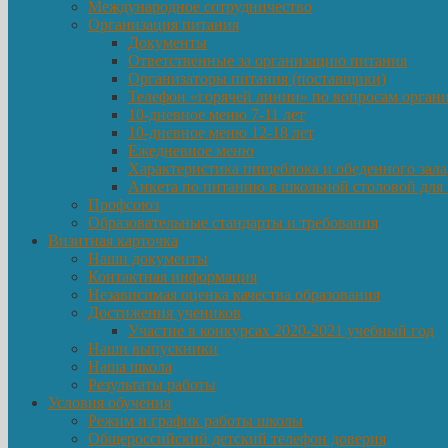
Международное сотрудничество
Организация питания
Документы
Ответственные за организацию питания
Организаторы питания (поставщики)
Телефон «горячей линии» по вопросам орган
10-дневное меню 7-11 лет
10-дневное меню 12-18 лет
Ежедневное меню
Характеристика пищеблока и обеденного зала
Анкета по питанию в школьной столовой для
Профсоюз
Образовательные стандарты и требования
Визитная карточка
Наши документы
Контактная информация
Независимая оценка качества образования
Достижения учеников
Участие в конкурсах 2020-2021 учебный год
Наши выпускники
Наша школа
Результаты работы
Условия обучения
Режим и график работы школы
Общероссийский детский телефон доверия