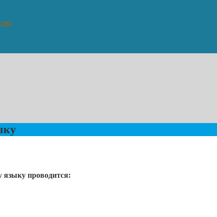
изма
ыку
у языку проводится: