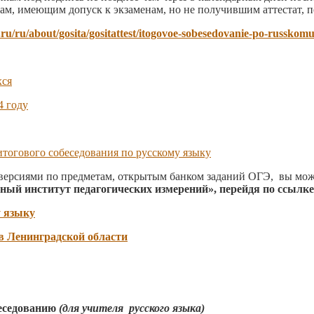
ам, имеющим допуск к экзаменам, но не получившим аттестат, п
l.ru/ru/about/gosita/gositattest/itogovoe-sobesedovanie-po-russkom
хся
4 году
тогового собеседования по русскому языку
рсиями по предметам, открытым банком заданий ОГЭ, вы може
ный институт педагогических измерений», перейдя по ссылк
у языку
в Ленинградской области
еседованию
(для учителя русского языка)