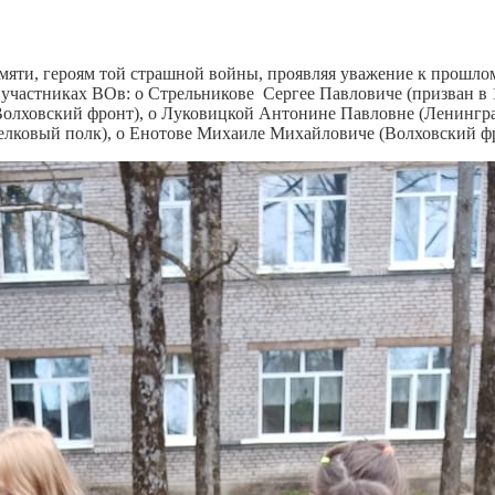
мяти, героям той страшной войны, проявляя уважение к прошлом
 участниках ВОв: о Стрельникове Сергее Павловиче (призван в 1
Волховский фронт), о Луковицкой Антонине Павловне (Ленингр
елковый полк), о Енотове Михаиле Михайловиче (Волховский фро