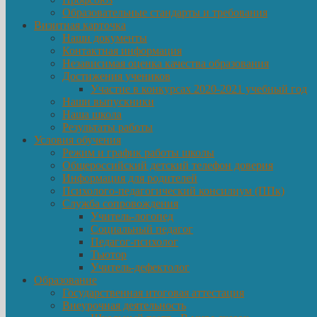
Образовательные стандарты и требования
Визитная карточка
Наши документы
Контактная информация
Независимая оценка качества образования
Достижения учеников
Участие в конкурсах 2020-2021 учебный год
Наши выпускники
Наша школа
Результаты работы
Условия обучения
Режим и график работы школы
Общероссийский детский телефон доверия
Информация для родителей
Психолого-педагогический консилиум (ППк)
Служба сопровождения
Учитель-логопед
Социальный педагог
Педагог-психолог
Тьютор
Учитель-дефектолог
Образование
Государственная итоговая аттестация
Внеурочная деятельность