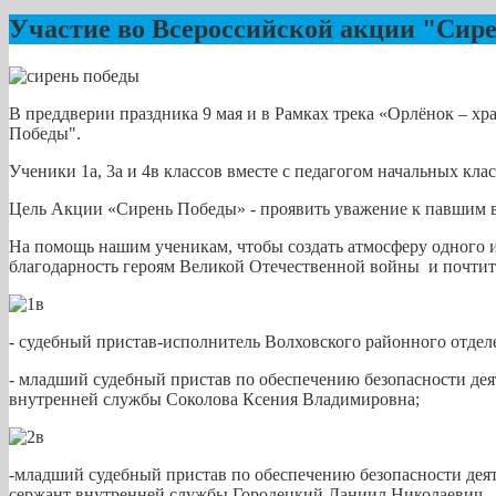
Участие во Всероссийской акции "Сир
В преддверии праздника 9 мая и в Рамках трека «Орлёнок – 
Победы".
Ученики 1а, 3а и 4в классов вместе с педагогом начальных к
Цель Акции «Сирень Победы» - проявить уважение к павшим в
На помощь нашим ученикам, чтобы создать атмосферу одного и
благодарность героям Великой Отечественной войны и почтит
- судебный пристав-исполнитель Волховского районного отде
- младший судебный пристав по обеспечению безопасности де
внутренней службы Соколова Ксения Владимировна;
-младший судебный пристав по обеспечению безопасности дея
сержант внутренней службы Городецкий Даниил Николаевич.