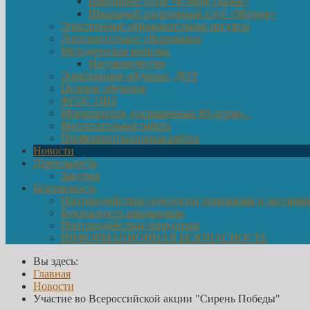
Школьный театр «В мире сказок»
Школьный спортивный клуб «Метеор»
Электронные образовательные ресурсы
Дополнительное образование
Методическая копилка
Наставничество
Электронное обучение, ДОТ
Целевое обучение
ФГОС ОВЗ
Мероприятия, посвященные 80-летию...
Воспитательная работа
Профориентационная работа
Новости
Деятельность
Закупки
Безопасность
Противодействие идеологии терроризма и экстрем
Безопасность школьников
Противодействие коррупции
ИНФОРМАЦИОННАЯ БЕЗОПАСНОСТЬ
Вы здесь:
Главная
Новости
Участие во Всероссийской акции "Сирень Победы"