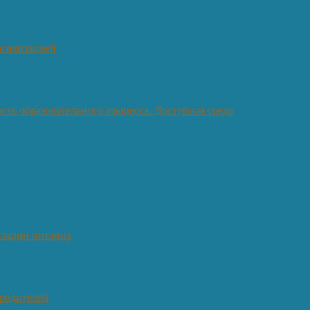
рганизацией
ть образовательного процесса. Доступная среда
изации питания
 родителей