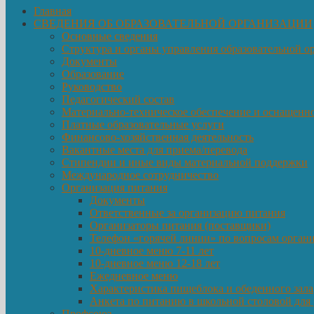
Главная
СВЕДЕНИЯ ОБ ОБРАЗОВАТЕЛЬНОЙ ОРГАНИЗАЦИИ
Основные сведения
Структура и органы управления образовательной о
Документы
Образование
Руководство
Педагогический состав
Материально-техническое обеспечение и оснащеннос
Платные образовательные услуги
Финансово-хозяйственная деятельность
Вакантные места для приема/перевода
Стипендии и иные виды материальной поддержки
Международное сотрудничество
Организация питания
Документы
Ответственные за организацию питания
Организаторы питания (поставщики)
Телефон «горячей линии» по вопросам орган
10-дневное меню 7-11 лет
10-дневное меню 12-18 лет
Ежедневное меню
Характеристика пищеблока и обеденного зала
Анкета по питанию в школьной столовой для
Профсоюз