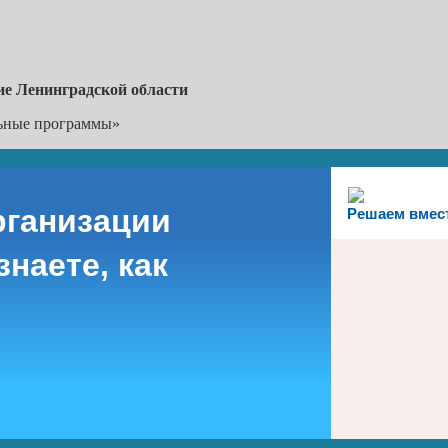
ие Ленинградской области
льные программы»
рганизации
Решаем вмес
наете, как