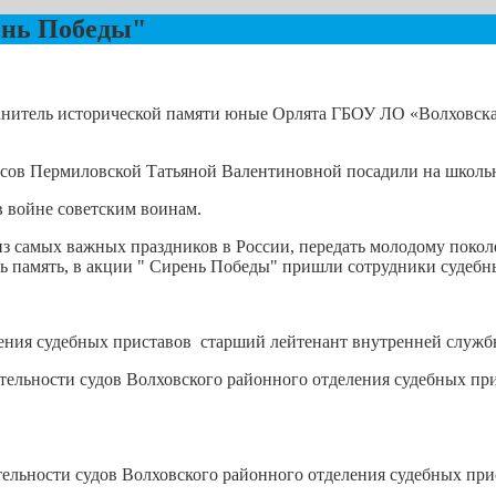
ень Победы"
хранитель исторической памяти юные Орлята ГБОУ ЛО «Волховск
лассов Пермиловской Татьяной Валентиновной посадили на школь
 войне советским воинам.
з самых важных праздников в России, передать молодому поколе
ь память, в акции " Сирень Победы" пришли сотрудники судебн
ления судебных приставов старший лейтенант внутренней служ
ятельности судов Волховского районного отделения судебных 
тельности судов Волховского районного отделения судебных п