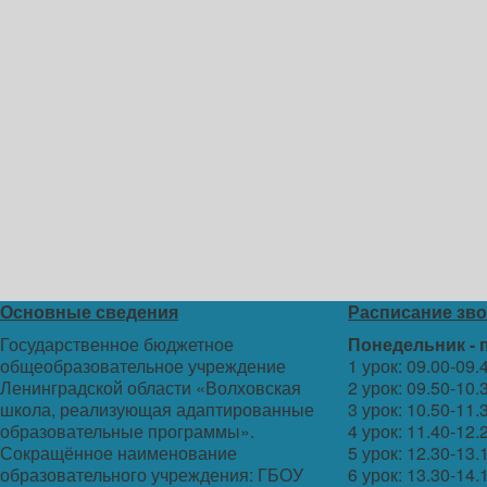
Основные сведения
Расписание зв
Государственное бюджетное
Понедельник - 
общеобразовательное учреждение
1 урок: 09.00-09.
Ленинградской области «Волховская
2 урок: 09.50-10.
школа, реализующая адаптированные
3 урок: 10.50-11.
образовательные программы».
4 урок: 11.40-12.
Сокращённое наименование
5 урок: 12.30-13.
образовательного учреждения: ГБОУ
6 урок: 13.30-14.