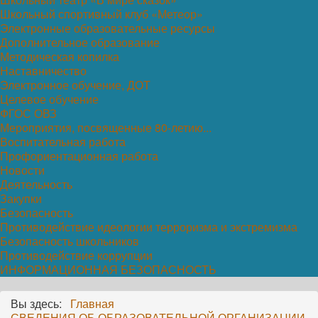
Школьный спортивный клуб «Метеор»
Электронные образовательные ресурсы
Дополнительное образование
Методическая копилка
Наставничество
Электронное обучение, ДОТ
Целевое обучение
ФГОС ОВЗ
Мероприятия, посвященные 80-летию...
Воспитательная работа
Профориентационная работа
Новости
Деятельность
Закупки
Безопасность
Противодействие идеологии терроризма и экстремизма
Безопасность школьников
Противодействие коррупции
ИНФОРМАЦИОННАЯ БЕЗОПАСНОСТЬ
Вы здесь:
Главная
СВЕДЕНИЯ ОБ ОБРАЗОВАТЕЛЬНОЙ ОРГАНИЗАЦИИ