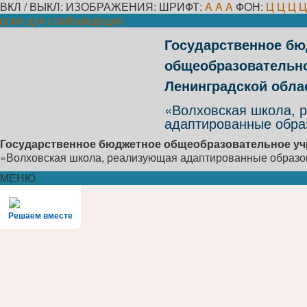
ВКЛ / ВЫКЛ:
ИЗОБРАЖЕНИЯ:
ШРИФТ:
A
A
A
ФОН:
Ц
Ц
Ц
Ц
рсия для слабовидящих
Государственное б
общеобразовательн
Ленинградской обла
«Волховская школа, 
адаптированные обра
Государственное бюджетное общеобразовательное уч
«Волховская школа, реализующая адаптированные образ
МЕНЮ
Решаем вместе