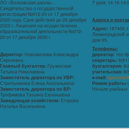
ЛО «Волховская школа».
7 урок: 14.15-14.
Свидетельство о государственной
регистрации №012-20 от 17 декабря
2020 года. Срок действия до 25 декабря
Адреса и конта
2023 г. Лицензия на осуществление
Адрес:
187400, г
образовательной деятельности №072-
Ленинградской о
20 от 17 декабря 2020 г.
дом 65.
Телефоны:
Директор:
Новожилова Александра
директор
: тел./
Сергеевна
секретарь:
8(813
Главный бухгалтер:
Грузинская
бухгалтерия:
8(
Татьяна Николаевна
учительская:
8(
Заместитель директора по УВР:
e-mail:
specialsh
Стрельникова Елена Анатольевна
Режим работы
с
Заместитель директора по ВР:
Начало учебных 
Трофимова Татьяна Евгеньевна
Заведующая хозяйством:
Егорова
Наталья Васильевна