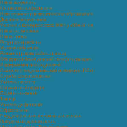
Наши документы
Контактная информация
Независимая оценка качества образования
Достижения учеников
Участие в конкурсах 2020-2021 учебный год
Наши выпускники
Наша школа
Результаты работы
Условия обучения
Режим и график работы школы
Общероссийский детский телефон доверия
Информация для родителей
Психолого-педагогический консилиум (ППк)
Служба сопровождения
Учитель-логопед
Социальный педагог
Педагог-психолог
Тьютор
Учитель-дефектолог
Образование
Государственная итоговая аттестация
Внеурочная деятельность
Школьный театр «В мире сказок»