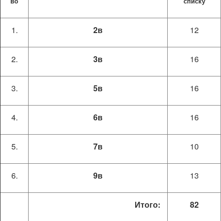
во
списку
2в
12
3в
16
5в
16
6в
16
7в
10
9в
13
Итого:
82