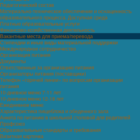
Педагогический состав
Материально-техническое обеспечение и оснащенность
образовательного процесса. Доступная среда
Платные образовательные услуги
Финансово-хозяйственная деятельность
Вакантные места для приема/перевода
Стипендии и иные виды материальной поддержки
Международное сотрудничество
Организация питания
Документы
Ответственные за организацию питания
Организаторы питания (поставщики)
Телефон «горячей линии» по вопросам организации
питания
10-дневное меню 7-11 лет
10-дневное меню 12-18 лет
Ежедневное меню
Характеристика пищеблока и обеденного зала
Анкета по питанию в школьной столовой для родителей
Профсоюз
Образовательные стандарты и требования
Визитная карточка