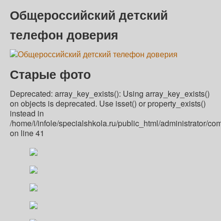
Общероссийский детский
телефон доверия
Старые фото
Deprecated: array_key_exists(): Using array_key_exists()
on objects is deprecated. Use isset() or property_exists()
instead in
/home/i/infole/specialshkola.ru/public_html/administrator/c
on line 41