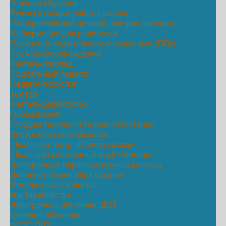
Условия обучения
Режим и график работы школы
Общероссийский детский телефон доверия
Информация для родителей
Психолого-педагогический консилиум (ППк)
Служба сопровождения
Учитель-логопед
Социальный педагог
Педагог-психолог
Тьютор
Учитель-дефектолог
Образование
Государственная итоговая аттестация
Внеурочная деятельность
Школьный театр «В мире сказок»
Школьный спортивный клуб «Метеор»
Электронные образовательные ресурсы
Дополнительное образование
Методическая копилка
Наставничество
Электронное обучение, ДОТ
Целевое обучение
ФГОС ОВЗ