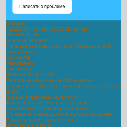
Написать о проблеме
Главная
СВЕДЕНИЯ ОБ ОБРАЗОВАТЕЛЬНОЙ
ОРГАНИЗАЦИИ
Основные сведения
Структура и органы управления образовательной
организацией
Документы
Образование
Руководство
Педагогический состав
Материально-техническое обеспечение и
оснащенность образовательного процесса. Доступная
среда
Платные образовательные услуги
Финансово-хозяйственная деятельность
Вакантные места для приема/перевода
Стипендии и иные виды материальной поддержки
Международное сотрудничество
Организация питания