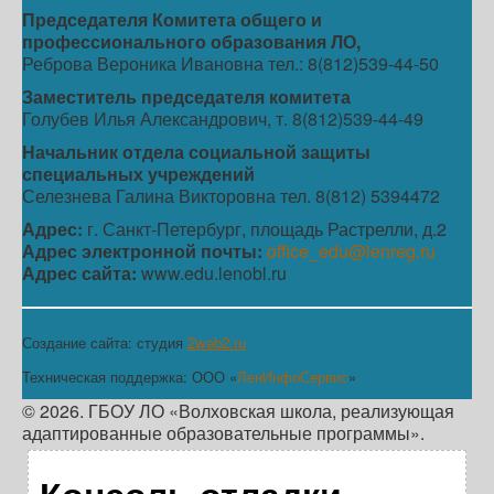
Председателя Комитета общего и
профессионального образования ЛО,
Реброва Вероника Ивановна тел.: 8(812)539-44-50
Заместитель председателя комитета
Голубев Илья Александрович, т. 8(812)539-44-49
Начальник отдела социальной защиты
специальных учреждений
Селезнева Галина Викторовна тел. 8(812) 5394472
Адрес:
г. Санкт-Петербург, площадь Растрелли, д.2
Адрес электронной почты:
office_edu@lenreg.ru
Адрес сайта:
www.edu.lenobl.ru
Создание сайта: студия
2web2.ru
Техническая поддержка: ООО «
ЛенИнфоСервис
»
© 2026. ГБОУ ЛО «Волховская школа, реализующая
адаптированные образовательные программы».