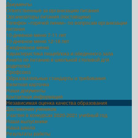
Документы
Ответственные за организацию питания
Организаторы питания (поставщики)
Телефон «горячей линии» по вопросам организации
питания
10-дневное меню 7-11 лет
10-дневное меню 12-18 лет
Ежедневное меню
Характеристика пищеблока и обеденного зала
Анкета по питанию в школьной столовой для
родителей
Профсоюз
Образовательные стандарты и требования
Визитная карточка
Наши документы
Контактная информация
Независимая оценка качества образования
Достижения учеников
Участие в конкурсах 2020-2021 учебный год
Наши выпускники
Наша школа
Результаты работы